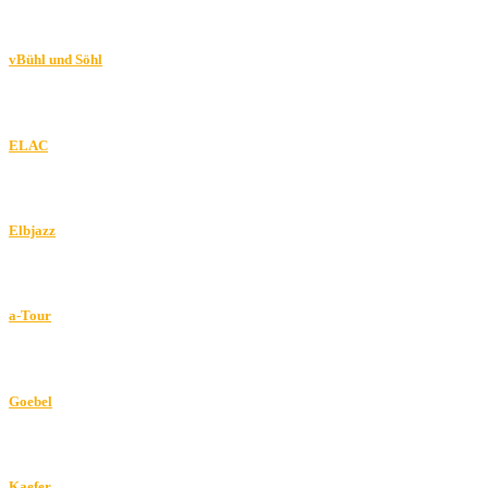
vBühl und Söhl
ELAC
Elbjazz
a-Tour
Goebel
Kaefer